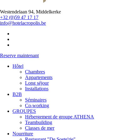
Westendelaan 94, Middelkerke
+32 (0)59 47 17 17
info@hotelacropolis.be
Reserve maintenant
Hôtel
Chambres
Appartements
Long séjour
Installations
B2B
Séminaires
Co-working
GROUPES
Hébergement de groupe ATHENA
Teambuilding
Classes de mer
Nourriture
Restaurant "De Soete'rie"