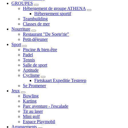
GROUPES
Hébergement de groupe ATHENA
Hébergement sportif
Teambuilding
Classes de mer
Nourriture
Restaurant "De Soete'rie"
Petit-déjeuner
Sport
Piscine & bien-être
Padel
Tennis
Salle de sport
Aptitude
Cyclisme
Fietskaart Expeditie Testerep
Se Promener
Jeux
Bowling
Karting
Parc aventure - l'escalade
Tir au laser
Mini golf
Espace Playmobil
Arrangements