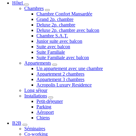
Hôtel
Chambres
Chambre Confort Mansardée
Grand 2p. chambre
Deluxe 2p. chambre
Deluxe 2p. chambre avec balcon
Chambre S.A.T.
Junior suite avec balcon
Suite avec balcon
Suite Familiale
Suite Familiale avec balcon
Appartements
Un appartement avec une chambre
Appartement 2 chambres
Appartement 3 chambres
Acropolis Luxury Residence
Long séjour
Installations
Petit-déjeuner
Parking
Aéroport
Chiens
B2B
Séminaires
Co-working