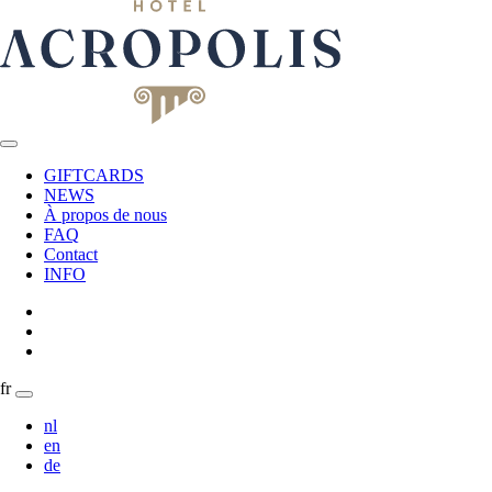
GIFTCARDS
NEWS
À propos de nous
FAQ
Contact
INFO
fr
nl
en
de